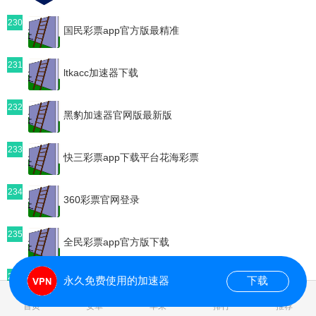
230
国民彩票app官方版最精准
231
ltkacc加速器下载
232
黑豹加速器官网版最新版
233
快三彩票app下载平台花海彩票
234
360彩票官网登录
235
全民彩票app官方版下载
236
永久免费使用的加速器
下载
767娱乐9767彩票3.0.0版本
0.071793s
首页
安卓
苹果
排行
推荐