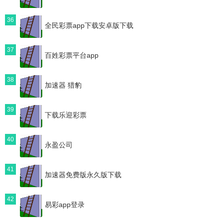
36
全民彩票app下载安卓版下载
37
百姓彩票平台app
38
加速器 猎豹
39
下载乐迎彩票
40
永盈公司
41
加速器免费版永久版下载
42
易彩app登录