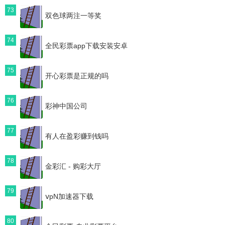
73
双色球两注一等奖
74
全民彩票app下载安装安卓
75
开心彩票是正规的吗
76
彩神中国公司
77
有人在盈彩赚到钱吗
78
金彩汇 - 购彩大厅
79
ⅴpN加速器下载
80