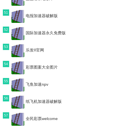
51
电报加速器破解版
52
国际加速器永久免费版
53
乐发II官网
54
彩票图案大全图片
55
飞鱼加速npv
56
纸飞机加速器破解版
57
全民彩票welcome