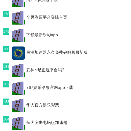
178
全民彩票平台登陆首页
179
下载最新乐彩app
180
黑洞加速器永久免费破解版最新版
181
彩神iv是正规平台吗?
182
767娱乐彩票官网app下载
183
华人官方娱乐彩票
184
萤火突击电脑版加速器