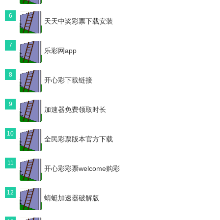
6
天天中奖彩票下载安装
7
乐彩网app
8
开心彩下载链接
9
加速器免费领取时长
10
全民彩票版本官方下载
11
开心彩彩票welcome购彩
12
蜻蜓加速器破解版