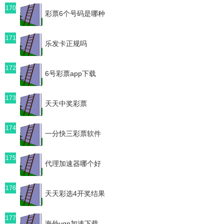
170
彩票6个号码是哪种
171
乐发卡正规吗
172
6号彩票app下载
173
天天中奖彩票
174
一分快三彩票软件
175
代理加速器哪个好
176
天天彩选4开奖结果
177
海外vqn加速下载