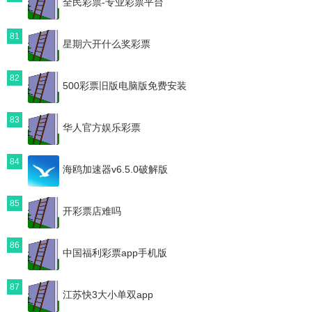
全民彩票-专业彩票平台
81
星期六开什么奖彩票
82
500彩票旧版电脑版免费安装
83
华人官方娱乐彩票
84
海鸥加速器v6.5.0破解版
85
开彩票店难吗
86
中国福利彩票app手机版
87
江苏快3大小单双app