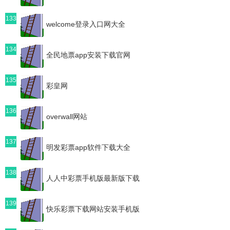
133
welcome登录入口网大全
134
全民地票app安装下载官网
135
彩皇网
136
overwall网站
137
明发彩票app软件下载大全
138
人人中彩票手机版最新版下载
139
快乐彩票下载网站安装手机版