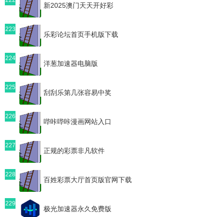
新2025澳门天天开好彩
223
乐彩论坛首页手机版下载
224
洋葱加速器电脑版
225
刮刮乐第几张容易中奖
226
哔咔哔咔漫画网站入口
227
正规的彩票非凡软件
228
百姓彩票大厅首页版官网下载
229
极光加速器永久免费版