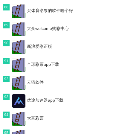
88
买体育彩票的软件哪个好
89
大众welcome购彩中心
90
新浪爱彩正版
91
全球彩票app下载
92
云猫软件
93
优途加速器app下载
94
大富彩票
95