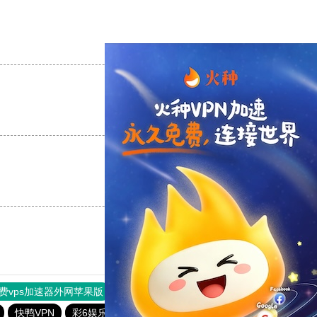
支持
[0]
反对
[0]
支持
[0]
反对
[0]
支持
[0]
反对
[0]
费vps加速器外网苹果版
旋风加速度器
快连加速器
快鸭VPN
彩6娱乐手机端
全民彩票app下载安装安卓