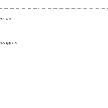
中游刃有余。
己感兴趣的知识。
。