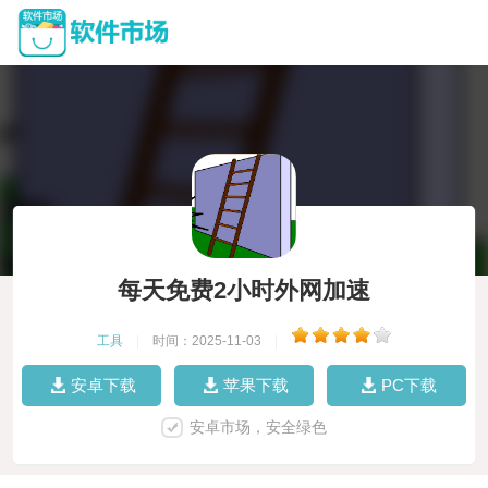
每天免费2小时外网加速
工具
|
时间：2025-11-03
|
安卓下载
苹果下载
PC下载
安卓市场，安全绿色