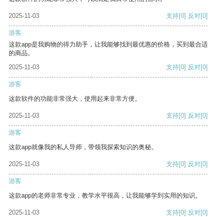
2025-11-03
支持
[0]
反对
[0]
游客
这款app是我购物的得力助手，让我能够找到最优惠的价格，买到最合适
的商品。
2025-11-03
支持
[0]
反对
[0]
游客
这款软件的功能非常强大，使用起来非常方便。
2025-11-03
支持
[0]
反对
[0]
游客
这款app就像我的私人导师，带领我探索知识的奥秘。
2025-11-03
支持
[0]
反对
[0]
游客
这款app的老师非常专业，教学水平很高，让我能够学到实用的知识。
2025-11-03
支持
[0]
反对
[0]