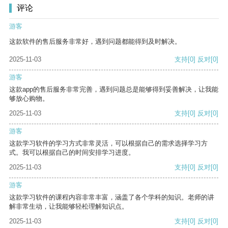
评论
游客
这款软件的售后服务非常好，遇到问题都能得到及时解决。
2025-11-03
支持
[0]
反对
[0]
游客
这款app的售后服务非常完善，遇到问题总是能够得到妥善解决，让我能
够放心购物。
2025-11-03
支持
[0]
反对
[0]
游客
这款学习软件的学习方式非常灵活，可以根据自己的需求选择学习方
式。我可以根据自己的时间安排学习进度。
2025-11-03
支持
[0]
反对
[0]
游客
这款学习软件的课程内容非常丰富，涵盖了各个学科的知识。老师的讲
解非常生动，让我能够轻松理解知识点。
2025-11-03
支持
[0]
反对
[0]