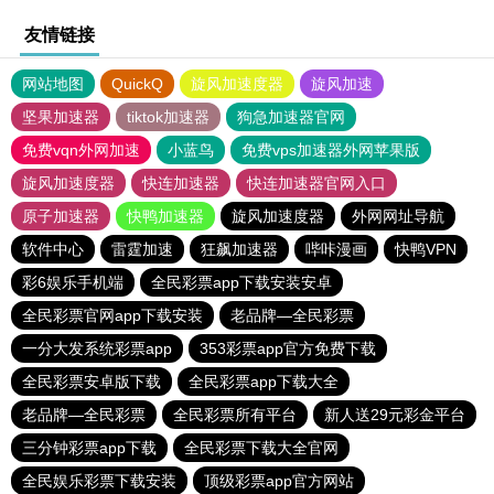
友情链接
网站地图
QuickQ
旋风加速度器
旋风加速
坚果加速器
tiktok加速器
狗急加速器官网
免费vqn外网加速
小蓝鸟
免费vps加速器外网苹果版
旋风加速度器
快连加速器
快连加速器官网入口
原子加速器
快鸭加速器
旋风加速度器
外网网址导航
软件中心
雷霆加速
狂飙加速器
哔咔漫画
快鸭VPN
彩6娱乐手机端
全民彩票app下载安装安卓
全民彩票官网app下载安装
老品牌—全民彩票
一分大发系统彩票app
353彩票app官方免费下载
全民彩票安卓版下载
全民彩票app下载大全
老品牌—全民彩票
全民彩票所有平台
新人送29元彩金平台
三分钟彩票app下载
全民彩票下载大全官网
全民娱乐彩票下载安装
顶级彩票app官方网站