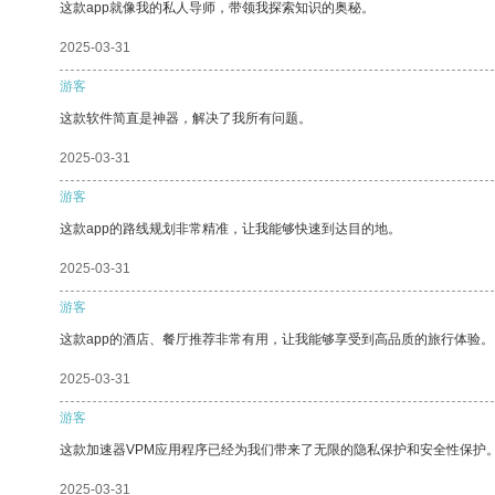
这款app就像我的私人导师，带领我探索知识的奥秘。
2025-03-31
游客
这款软件简直是神器，解决了我所有问题。
2025-03-31
游客
这款app的路线规划非常精准，让我能够快速到达目的地。
2025-03-31
游客
这款app的酒店、餐厅推荐非常有用，让我能够享受到高品质的旅行体验。
2025-03-31
游客
这款加速器VPM应用程序已经为我们带来了无限的隐私保护和安全性保护
2025-03-31