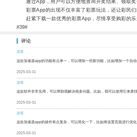
通过App，用户可以方便地查询开奖结果、领取奖
彩票App的出现不仅丰富了彩票玩法，还让彩民们
赶紧下载一款优秀的彩票App，尽情享受购彩的乐
#39#
评论
游客
这款加速器app的功能有点单一，可以增加一些新功能，比如增加一个自
2025-03-31
游客
这款软件非常实用，可以帮助我解决很多问题。比如，我可以使用它来查
2025-03-31
游客
这款加速器app的操作有点复杂，可以简化一下，比如将设置页面进行优化
2025-03-31