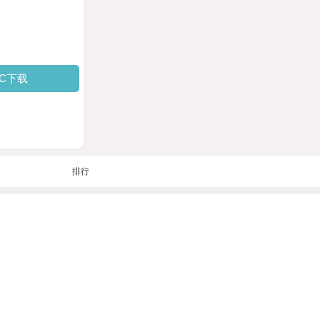
PC下载
排行