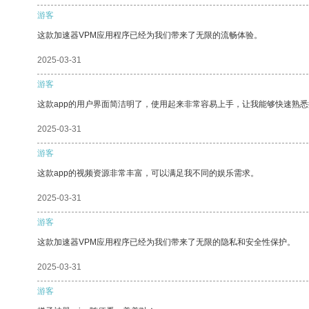
游客
这款加速器VPM应用程序已经为我们带来了无限的流畅体验。
2025-03-31
游客
这款app的用户界面简洁明了，使用起来非常容易上手，让我能够快速熟
2025-03-31
游客
这款app的视频资源非常丰富，可以满足我不同的娱乐需求。
2025-03-31
游客
这款加速器VPM应用程序已经为我们带来了无限的隐私和安全性保护。
2025-03-31
游客